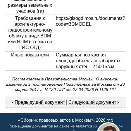
размеры земельных
участков (га)
Требования к
https://gisogd.mos.ru/documents?
архитектурно-
code=3DMODEL
градостроительному
облику в виде ВПМ
или НПМ (ссылка на
ГИС ОГД)
Иные показатели
Суммарная поэтажная
площадь объекта в габаритах
наружных стен - 2 500 кв.м
Постановление Правительства Москвы "О внесении
изменений в постановление Правительства Москвы от 28
марта 2017 г. N 120-ПП" от 22.04.2026 N 1128-ПП
‹
Предыдущий документ
|
Следующий документ
›
«Сборник правовых актов г. Москвы», 2026 год
Размещение документов на сайте не является их официальной