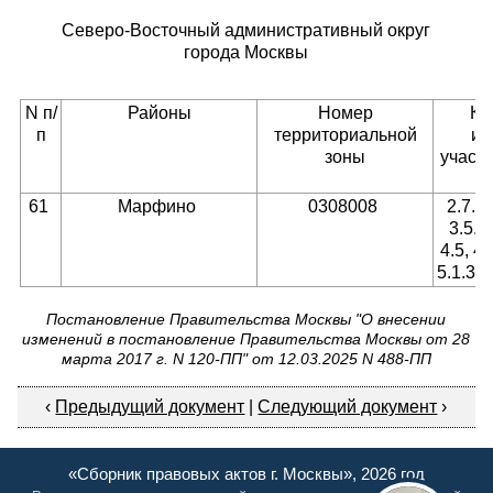
Северо-Восточный административный округ
города Москвы
N п/
Районы
Номер
Ко
п
территориальной
ис
зоны
участк
61
Марфино
0308008
2.7.1,
3.5.2,
4.5, 4.
5.1.3, 
Постановление Правительства Москвы "О внесении
изменений в постановление Правительства Москвы от 28
марта 2017 г. N 120-ПП" от 12.03.2025 N 488-ПП
‹
Предыдущий документ
|
Следующий документ
›
«Сборник правовых актов г. Москвы», 2026 год