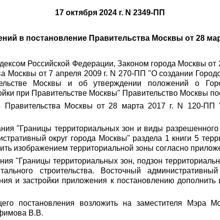
17 октября 2024 г. N 2349-ПП
ний в постановление Правительства Москвы от 28 март
одексом Российской Федерации, Законом города Москвы
от 
тва Москвы
от 7 апреля 2009 г. N 270-ПП
"О создании Городс
тельстве Москвы и об утверждении положений о Гор
ройки при Правительстве Москвы" Правительство Москвы по
ие Правительства Москвы
от 28 марта 2017 г. N 120-ПП
"
вания "Границы территориальных зон и виды разрешенного
истративный округ города Москвы" раздела 1 книги 5 тер
ить изображением территориальной зоны согласно прилож
вания "Границы территориальных зон, подзон территориал
питального строительства. Восточный административн
ния и застройки приложения к постановлению дополнить
щего постановления возложить на заместителя Мэра М
фимова В.В.